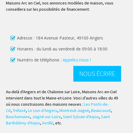
Maisons Arc en Ciel, nos annonces modèles de maison, vous
conseillera sur les possibilités de financement:
Adresse : 184 Avenue Pasteur, 49100 Angers
Horaires : du lundi au vendredi de 09:00 à 18:00
Numéro de téléphone :
Appelez-nous !
NOUS ÉCRIRE
Au-delà d'Angers et de Chalonne sur Loire, Maisons Arc-en-Ciel
intervient dans tout le Maine-et-Loire. Voici d’autres villes du 49
où nous construisons des maisons neuves :
Les Ponts-de-
Cé
,
Trélazé
,
Le Lion-d’Angers
,
Montreuil-Juigné
,
Beaucouzé
,
Bouchemaine
,
Juigné-sur-Loire
,
Saint Sylvain d'Anjou
,
Saint
Barthélémy d'Anjou
,
Avrillé
, etc.