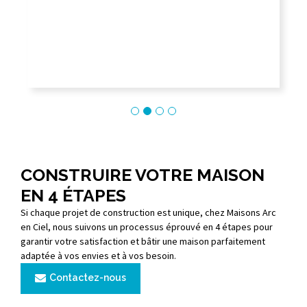
41 ans d’expérience & artisans sélectionnés
I
Nous mettons notre savoir-faire et notre
1
expérience à votre service pour imaginer et
C
réaliser des projets uniques.
C
CONSTRUIRE VOTRE MAISON
EN 4 ÉTAPES
Si chaque projet de construction est unique, chez Maisons Arc
en Ciel, nous suivons un processus éprouvé en 4 étapes pour
garantir votre satisfaction et bâtir une maison parfaitement
adaptée à vos envies et à vos besoin.
Contactez-nous