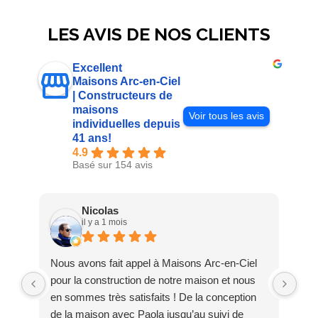
LES AVIS DE NOS CLIENTS
Excellent
Maisons Arc-en-Ciel
| Constructeurs de
maisons
Voir tous les avis
individuelles depuis
41 ans!
4.9
Basé sur 154 avis
Nicolas
il y a 1 mois
Nous avons fait appel à Maisons Arc-en-Ciel
Je 
pour la construction de notre maison et nous
pou
en sommes très satisfaits ! De la conception
Je 
de la maison avec Paola jusqu’au suivi de
cor