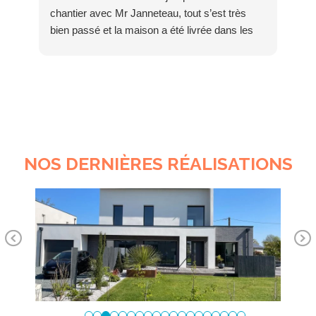
chantier avec Mr Janneteau, tout s’est très
Le 
bien passé et la maison a été livrée dans les
pré
temps. Tous les artisans ont été choisis avec
Leu
soin et on fait de l’excellent travail. Nous avons
sui
beaucoup de compliments sur notre maison !
Mer
Nous recommandons à 100% !
Paula & Nicolas
NOS DERNIÈRES RÉALISATIONS
Pr
Ne
ev
xt
io
us