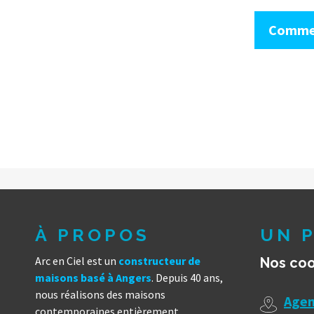
Comme
À PROPOS
UN P
Arc en Ciel est un
constructeur de
Nos co
maisons basé à Angers
. Depuis 40 ans,
nous réalisons des maisons
Agen
contemporaines entièrement