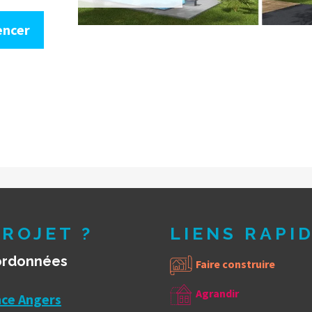
ncer
ROJET ?
LIENS RAPI
ordonnées
Faire construire
Agrandir
ce Angers