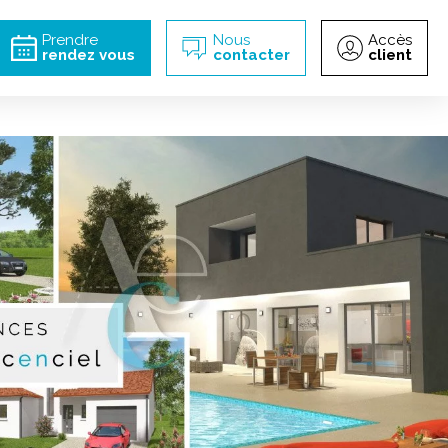
incipal
Prendre
Nous
Accès
rendez vous
contacter
client