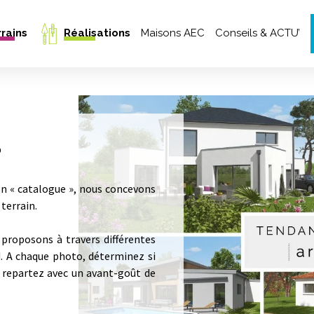
Aller au contenu pr
rains
Réalisations
Maisons AEC
Conseils & ACTU’
Notre équipe
Maisons livrées
Nos garanties CCMI
Projet 3D & Inspirations
Nos engagements
Témoignages clients
Trouver mon style de maison
?
on « catalogue », nous concevons
terrain.
 proposons à travers différentes
d. A chaque photo, déterminez si
t repartez avec un avant-goût de