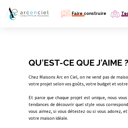
Faire construire
Ter
Ma maison neuve
Mon agrandissement
Mon bâtiment professionnel
Simulation prix maison neuve
Estimer mon emprunt
QU'EST-CE QUE J'AIME 
Chez Maisons Arc en Ciel, on ne vend pas de mais
votre projet selon vos goûts, votre budget et votre 
Et parce que chaque projet est unique, nous vous
tendances de découvrir quel style vous correspon
vous aimez, si vous détestez ou si vous adorez, e
votre maison idéale.