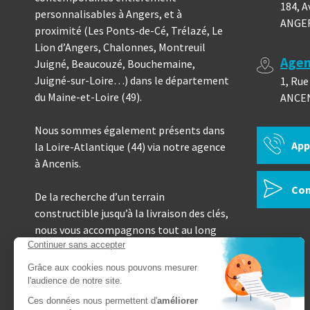
184, A
personnalisables à Angers, et à
ANGE
proximité (Les Ponts-de-Cé, Trélazé, Le
Lion d’Angers, Chalonnes, Montreuil
Agen
Juigné, Beaucouzé, Bouchemaine,
Juigné-sur-Loire…) dans le département
1, Rue
du Maine-et-Loire (49).
ANCE
Nous sommes également présents dans
App
la Loire-Atlantique (44) via notre agence
à Ancenis.
Con
De la recherche d’un terrain
constructible jusqu’à la livraison des clés,
nous vous accompagnons tout au long
de votre projet de construction neuve.
Toutes nos maisons sont encadrées par
un contrat CCMI.