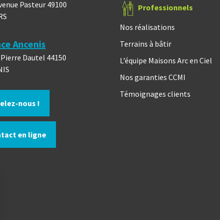
venue Pasteur 49100
Professionnels
RS
Nos réalisations
ce Ancenis
Terrains à bâtir
 Pierre Dautel 44150
L’équipe Maisons Arc en Ciel
NIS
Nos garanties CCMI
Témoignages clients
elez-nous !
tact en ligne