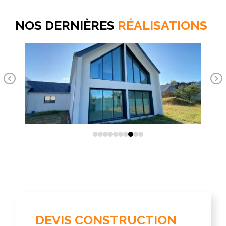
que
mer
NOS DERNIÈRES
RÉALISATIONS
Jos
Pr
Ne
ev
xt
io
us
DEVIS CONSTRUCTION