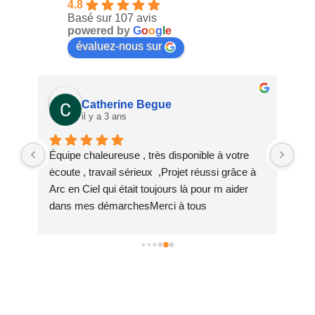
4.8
Basé sur 107 avis
powered by
G
o
o
g
l
e
évaluez-nous sur
Catherine Begue
il y a 3 ans
us 
Équipe chaleureuse , très disponible à votre 
Nou
ėcoute , travail sérieux  ,Projet réussi grâce à 
avo
 à 
Arc en Ciel qui était toujours là pour m aider 
Fab
 
dans mes démarchesMerci à tous
rép
ras
d'o
sen
été
con
not