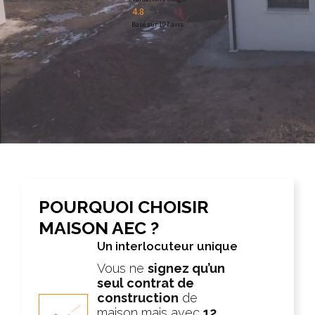
4.8
Basé sur
107
avis
POURQUOI CHOISIR
MAISON AEC ?
Un interlocuteur unique
Vous ne
signez qu’un
seul contrat de
construction
de
maison mais avec
12