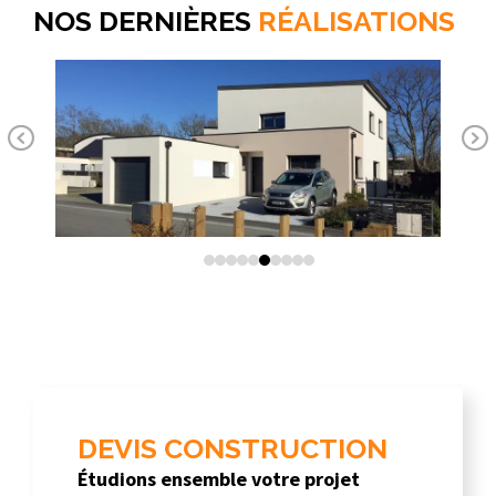
NOS DERNIÈRES
RÉALISATIONS
Pr
Ne
ev
xt
io
us
DEVIS CONSTRUCTION
Étudions ensemble votre projet