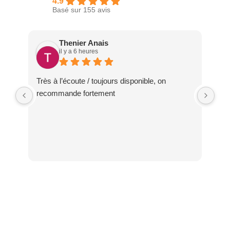
4.9
Basé sur 155 avis
Thenier Anais
il y a 6 heures
Très à l’écoute / toujours disponible, on
Nou
recommande fortement
pou
en 
de 
cha
bie
tem
soi
bea
No
Pau