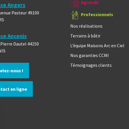
Agrandir
ce Angers
venue Pasteur 49100
Professionnels
RS
Nos réalisations
ce Ancenis
Terrains à bâtir
 Pierre Dautel 44150
L’équipe Maisons Arc en Ciel
NIS
Nos garanties CCMI
Témoignages clients
elez-nous !
tact en ligne