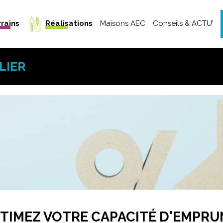
Aller au contenu pr
rains
Réalisations
Maisons AEC
Conseils & ACTU’
Notre équipe
Maisons livrées
Nos garanties CCMI
Projet 3D & Inspirations
Nos engagements
LIER
Témoignages clients
Trouver mon style de maison
TIMEZ VOTRE CAPACITÉ D'EMPRU