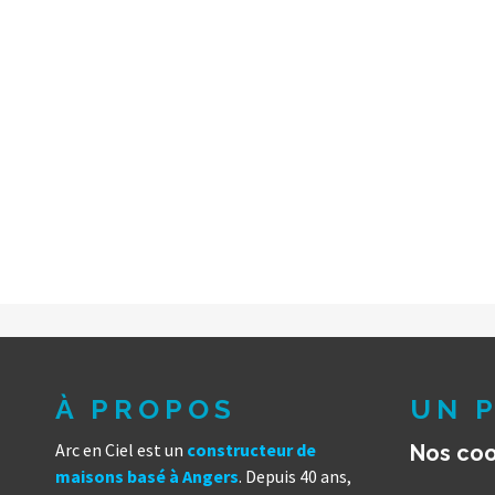
À PROPOS
UN P
Arc en Ciel est un
constructeur de
Nos co
maisons basé à Angers
. Depuis 40 ans,