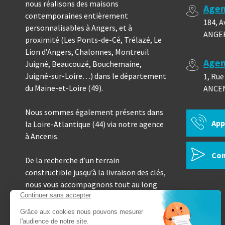
nous réalisons des maisons
Agen
contemporaines entièrement
184, A
personnalisables à Angers, et à
ANGE
proximité (Les Ponts-de-Cé, Trélazé, Le
Lion d’Angers, Chalonnes, Montreuil
Agen
Juigné, Beaucouzé, Bouchemaine,
Juigné-sur-Loire…) dans le département
1, Rue
du Maine-et-Loire (49).
ANCE
Nous sommes également présents dans
App
la Loire-Atlantique (44) via notre agence
à Ancenis.
Con
De la recherche d’un terrain
constructible jusqu’à la livraison des clés,
nous vous accompagnons tout au long
de votre projet de construction neuve.
Toutes nos maisons sont encadrées par
un contrat CCMI.