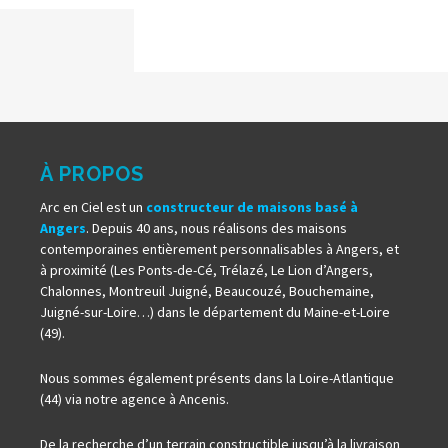
À PROPOS
Arc en Ciel est un
constructeur de maisons basé à
Angers
. Depuis 40 ans, nous réalisons des maisons
contemporaines entièrement personnalisables à Angers, et
à proximité (Les Ponts-de-Cé, Trélazé, Le Lion d’Angers,
Chalonnes, Montreuil Juigné, Beaucouzé, Bouchemaine,
Juigné-sur-Loire…) dans le département du Maine-et-Loire
(49).
Nous sommes également présents dans la Loire-Atlantique
(44) via notre agence à Ancenis.
De la recherche d’un terrain constructible jusqu’à la livraison