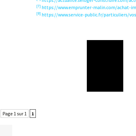
https://actualite.seloger-construire.com/ac
[7]
https://www.emprunter-malin.com/achat-im
[8]
https://www.service-public.fr/particuliers/vo
Page 1 sur 1
1