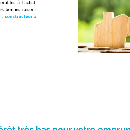
orables à l’achat.
les bonnes raisons
el,
constructeur à
térêt très bas pour votre empru