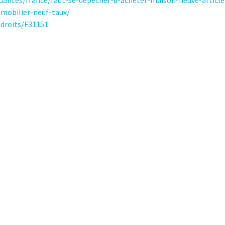
tualites/france/faut-se-depecher-d-acheter-maison-neuve-articl
mobilier-neuf-taux/
sdroits/F31151