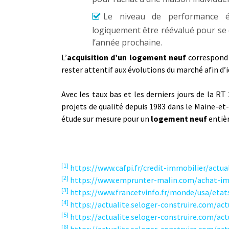
Le niveau de performance én
logiquement être réévalué pour se 
l’année prochaine.
L’
acquisition d’un logement neuf
correspond s
rester attentif aux évolutions du marché afin d’i
Avec les taux bas et les derniers jours de la R
projets de qualité depuis 1983 dans le Maine-et
étude sur mesure pour un
logement neuf
entiè
[1]
https://www.cafpi.fr/credit-immobilier/act
[2]
https://www.emprunter-malin.com/achat-im
[3]
https://www.francetvinfo.fr/monde/usa/etat
[4]
https://actualite.seloger-construire.com/ac
[5]
https://actualite.seloger-construire.com/ac
[6]