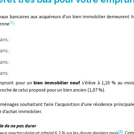
seaux bancaires aux acquéreurs d’un bien immobilier demeurent h
[1]
yenne
:
ans ;
ans ;
ans ;
ans.
emprunt pour un
bien immobilier neuf
s’élève à 1,10 % au moi
oche de celui proposé pour un bien ancien (1,07 %).
énages souhaitant faire l’acquisition d’une résidence principale
 d’achat immobilier.
le de ne pas durer
[3]
ueur spectaculaire et atteint 6,2 % sur les douze derniers mois
. Cet