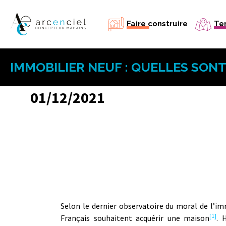
Faire construire
Ter
Ma maison neuve
Mon agrandissement
IMMOBILIER NEUF : QUELLES SONT 
Mon bâtiment professionnel
Simulation prix maison neuve
Estimer mon emprunt
01/12/2021
Selon le dernier observatoire du moral de l’im
[1]
Français souhaitent acquérir une maison
. 