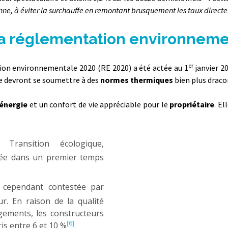
e, à éviter la surchauffe en remontant brusquement les taux directe
à la réglementation environnem
er
tion environnementale 2020 (RE 2020) a été actée au 1
janvier 2
te devront se soumettre à des
normes thermiques
bien plus draco
énergie
et un confort de vie appréciable pour le
propriétaire
. E
Transition écologique,
rée dans un premier temps
t cependant contestée par
r. En raison de la qualité
ogements, les constructeurs
[6]
is entre 6 et 10 %
.