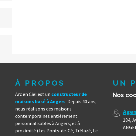
À PROPOS
UN P
Arc en Ciel est un
constructeur de
Nos co
maisons basé à Angers
. Depuis 40 ans,
nous réalisons des maisons
Agen
contemporaines entièrement
184, A
personnalisables à Angers, et à
ANGE
proximité (Les Ponts-de-Cé, Trélazé, Le