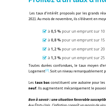
Les taux d’intérêt proposés par les grands ré
2021. Au mois de novembre, ils s’élèvent en mo
à
0,5 %
pour un emprunt sur 10 
à
0,8 %
pour un emprunt sur 15 
à
1,2 %
pour un emprunt sur 20 
à
1,3 %
pour un emprunt sur 25 
Toutes durées confondues, le taux moyen d’
[2]
Logement
. Soit un niveau remarquablement pr
Les
taux bas
constituent une aubaine pour les m
neuf
. Ils augmentent mécaniquement le pouvoir
Bon à savoir : une situation favorable susceptib
Aux États-Unis, l’inflation connaît un regain de vig