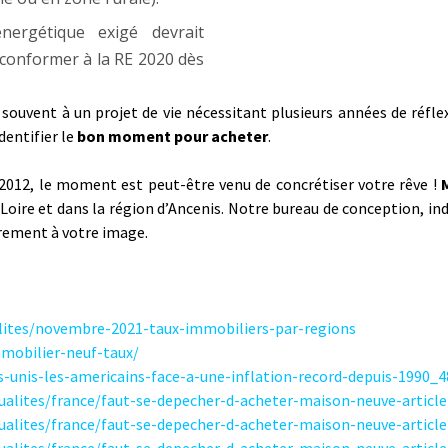
ergétique exigé devrait
conformer à la RE 2020 dès
ouvent à un projet de vie nécessitant plusieurs années de réflex
dentifier le
bon moment pour acheter
.
T 2012, le moment est peut-être venu de concrétiser votre rêve !
-Loire et dans la région d’Ancenis. Notre bureau de conception, i
rement à votre image.
ualites/novembre-2021-taux-immobiliers-par-regions
mobilier-neuf-taux/
s-unis-les-americains-face-a-une-inflation-record-depuis-1990_
tualites/france/faut-se-depecher-d-acheter-maison-neuve-articl
tualites/france/faut-se-depecher-d-acheter-maison-neuve-articl