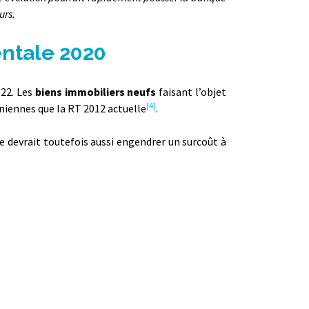
urs.
entale 2020
022. Les
biens immobiliers neufs
faisant l’objet
[4]
niennes que la RT 2012 actuelle
.
lle devrait toutefois aussi engendrer un surcoût à