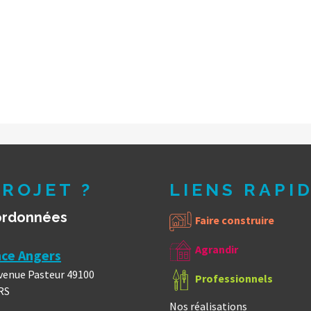
ROJET ?
LIENS RAPI
ordonnées
Faire construire
Agrandir
ce Angers
venue Pasteur 49100
Professionnels
RS
Nos réalisations