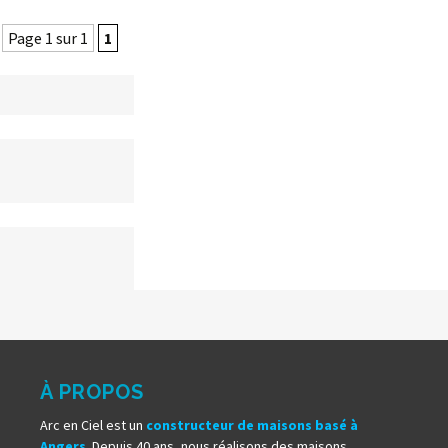
Page 1 sur 1
1
À PROPOS
Arc en Ciel est un
constructeur de maisons basé à
Angers
. Depuis 40 ans, nous réalisons des maisons