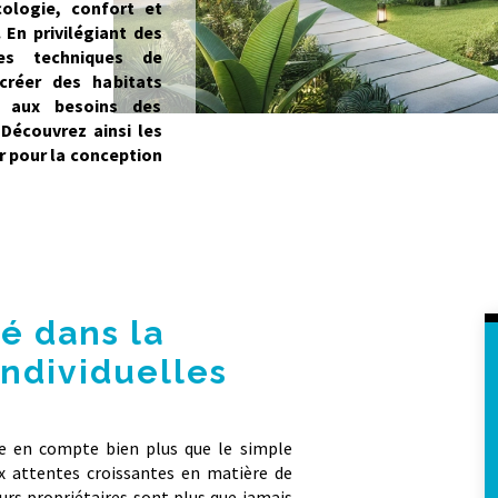
cologie
,
confort
et
 En privilégiant des
es techniques de
créer des habitats
s aux besoins des
Découvrez ainsi les
r pour la conception
té dans la
individuelles
re en compte bien plus que le simple
ux attentes croissantes en matière de
urs propriétaires sont plus que jamais