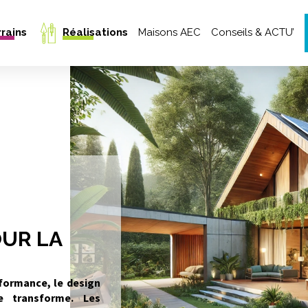
Aller au contenu pr
rains
Réalisations
Maisons AEC
Conseils & ACTU’
Notre équipe
Maisons livrées
Nos garanties CCMI
Projet 3D & Inspirations
Nos engagements
Témoignages clients
Trouver mon style de maison
OUR LA
formance
, le design
 transforme. Les