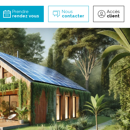
incipal
Prendre
Nous
Accès
rendez vous
contacter
client