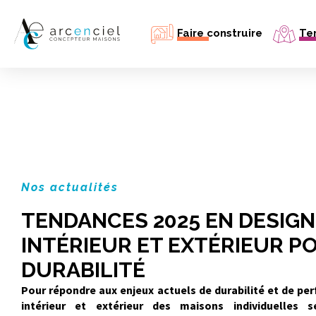
Faire construire
Ter
Ma maison neuve
Mon agrandissement
Mon bâtiment professionnel
Simulation prix maison neuve
Estimer mon emprunt
Nos actualités
TENDANCES 2025 EN DESIGN
INTÉRIEUR ET EXTÉRIEUR P
DURABILITÉ
Pour répondre aux enjeux actuels de
durabilité
et de
per
intérieur et extérieur des
maisons individuelles
se