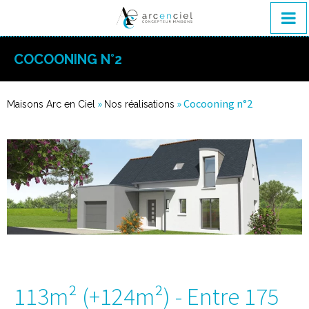
COCOONING N°2
»
»
Cocooning n°2
Maisons Arc en Ciel
Nos réalisations
113m² (+124m²) - Entre 175