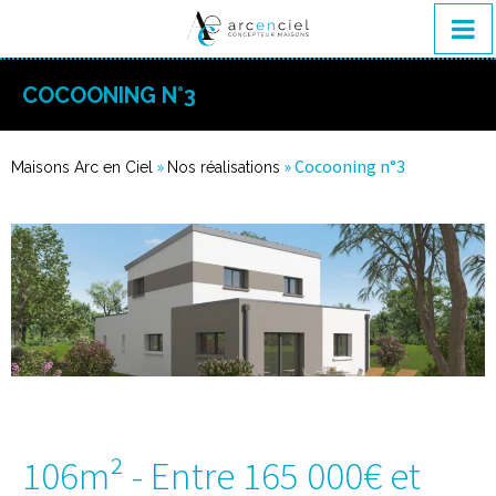
COCOONING N°3
»
»
Cocooning n°3
Maisons Arc en Ciel
Nos réalisations
106m² - Entre 165 000€ et