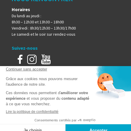
Horaires
Du lundi au jeudi :
8h30 – 12h30 et 13h30 – 18h00
Vendredi : 8h30/12h30 – 13h30/17h00
Le samedi et le soir sur rendez-vous
Suivez-nous
Accueil
Mentions Légales
Plan du site
Politique de confidentialité
Constructeur de maison à Angers (49000) © 2026
Créé et référencé par Kelcible
Appeler
4.8/5 basé sur plus de
100
avis
Google