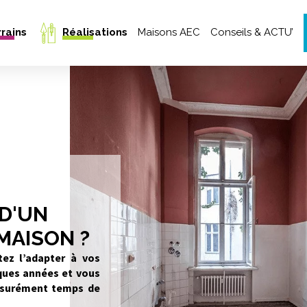
Aller au contenu pr
rains
Réalisations
Maisons AEC
Conseils & ACTU’
Notre équipe
Maisons livrées
Nos garanties CCMI
Projet 3D & Inspirations
Nos engagements
Témoignages clients
Trouver mon style de maison
 D'UN
MAISON ?
ez l’adapter à vos
lques années et vous
 assurément temps de