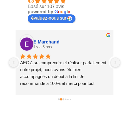
4.8
Basé sur 107 avis
powered by
G
o
o
g
l
e
évaluez-nous sur
E Marchand
il y a 3 ans
AEC à su comprendre et réaliser parfaitement 
Deu
notre projet, nous avons été bien 
sat
nt 
accompagnés du début à la fin. Je 
Equ
recommande à 100% et merci pour tout
par
à 
san
œur 
 
a 
la 