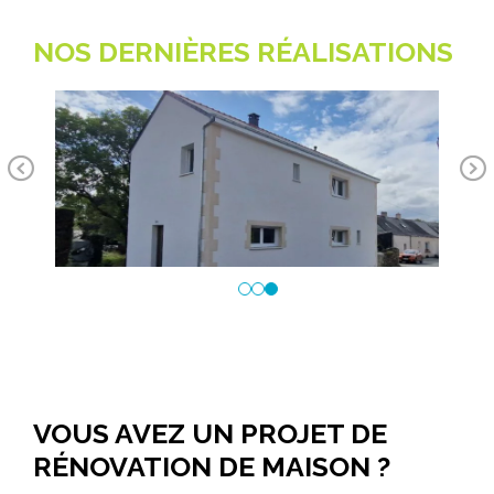
NOS DERNIÈRES RÉALISATIONS
des 
Pr
Ne
ev
xt
io
us
VOUS AVEZ UN PROJET DE
RÉNOVATION DE MAISON ?