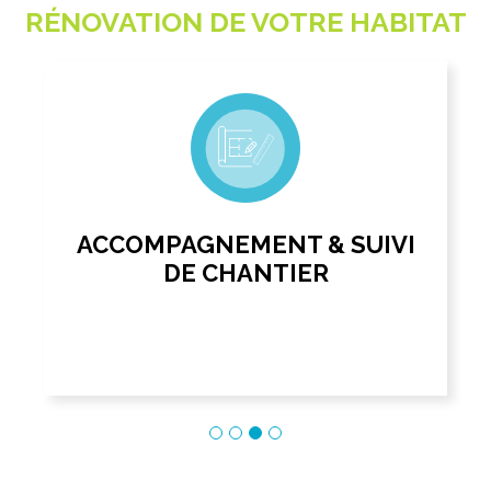
RÉNOVATION DE VOTRE HABITAT
ACCOMPAGNEMENT & SUIVI
DE CHANTIER
Interlocuteur unique
A
12 personnes à votre service : Conseillers,
V
Concepteurs, Ingénieurs, Administratif,
m