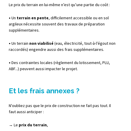
Le
prix
du
terrain
en
lui-
même
n’est
qu’une
partie
du
coût :
•
Un
terrain
en
pente
,
difficilement
accessible
ou
en
sol
argileux
nécessite
souvent
des
travaux
de
préparation
supplémentaires.
•
Un
terrain
non
viabilisé
(
eau,
électricité,
tout-
à-
l’égout
non
raccordés)
engendre
aussi
des
frais
supplémentaires.
•
Des
contraintes
locales (
règlement
du
lotissement,
PLU,
ABF...)
peuvent
aussi
impacter
le
projet.
Et les frais annexes ?
N'oubliez pas que le prix de construction ne fait pas tout. Il
faut aussi anticiper :
→ Le
prix du terrain
,