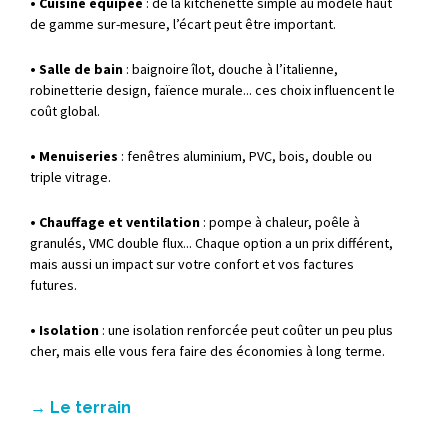
• Cuisine
équipée
:
de
la
kitchenette
simple
au
modèle
haut
de
gamme
sur-
mesure,
l’écart
peut
être
important.
• Salle
de
bain
:
baignoire
îlot,
douche
à
l’italienne,
robinetterie
design,
faïence
murale...
ces
choix
influencent
le
coût
global.
• Menuiseries
:
fenêtres
aluminium,
PVC,
bois,
double
ou
triple
vitrage.
• Chauffage
et
ventilation
:
pompe
à
chaleur,
poêle
à
granulés,
VMC
double
flux...
Chaque
option
a
un
prix
différent,
mais
aussi
un
impact
sur
votre
confort
et
vos
factures
futures.
• Isolation
:
une
isolation
renforcée
peut
coûter
un
peu
plus
cher,
mais
elle
vous
fera
faire
des
économies
à
long
terme.
→
Le
terrain