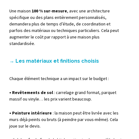
Une
maison
100 %
sur-
mesure
,
avec
une
architecture
spécifique
ou
des
plans
entièrement
personnalisés,
demandera
plus
de
temps
d’étude,
de
coordination
et
parfois
des
matériaux
ou
techniques
particuliers.
Cela
peut
augmenter
le
coût
par
rapport
à
une
maison
plus
standardisée.
→
Les
matériaux
et
finitions
choisis
Chaque
élément
technique
a
un
impact
sur
le
budget :
• Revêtements
de
sol
:
carrelage
grand
format,
parquet
massif
ou
vinyle…
les
prix
varient
beaucoup.
• Peinture
intérieure
: la maison peut être livrée avec les
murs déjà peints ou bruts (à peindre par vous-même).
Cela
joue
sur
le
devis.