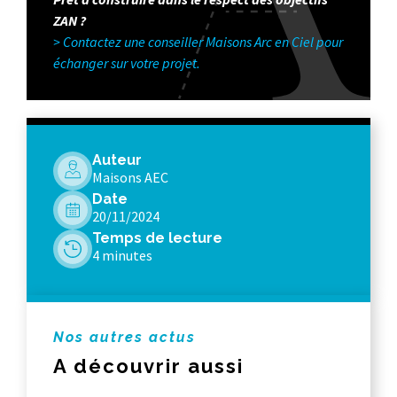
ZAN ?
> Contactez une conseiller Maisons Arc en Ciel pour
échanger sur votre projet.
Auteur
Maisons AEC
Date
20/11/2024
Temps de lecture
4 minutes
Nos autres actus
A découvrir aussi